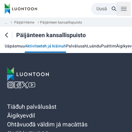
Uusâ
...
Päijät-Häme
Päijänteen kansallispuisto
Päijänteen kansallispuisto
Uápásmuu
Aktiviteeteh já kiäinuh
Palvâlusah
Luándu
Puáttim
Äigikyev
Tiäđuh palvâlusâst
Äigikyevdil
Ohtâvuođâ väldim já macâttâs