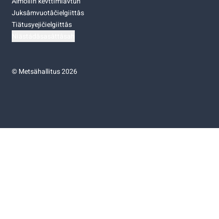
Almoliih kevttimiävtuh
Juksâmvuotâčielgiittâs
Tiätusyejičielgiittâs
Niästádâsasâttâsah
©
Metsähallitus 2026