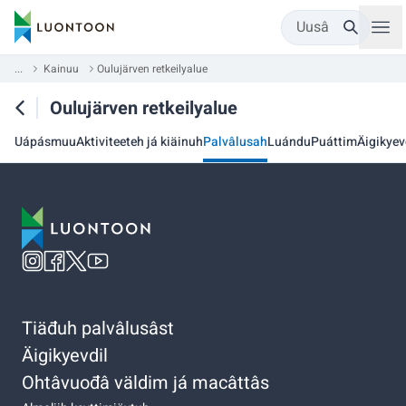
Uusâ
...
Kainuu
Oulujärven retkeilyalue
Oulujärven retkeilyalue
Uápásmuu
Aktiviteeteh já kiäinuh
Palvâlusah
Luándu
Puáttim
Äigikyev
Tiäđuh palvâlusâst
Äigikyevdil
Ohtâvuođâ väldim já macâttâs