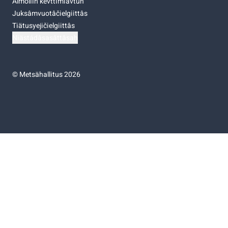
Almoliih kevttimiävtuh
Juksâmvuotâčielgiittâs
Tiätusyejičielgiittâs
Niästádâsasâttâsah
©
Metsähallitus 2026