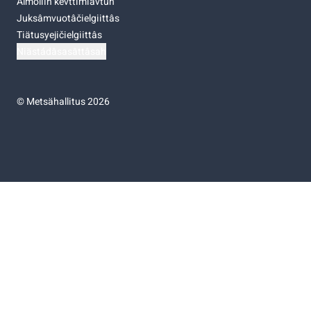
Almoliih kevttimiävtuh
Juksâmvuotâčielgiittâs
Tiätusyejičielgiittâs
Niästádâsasâttâsah
©
Metsähallitus 2026