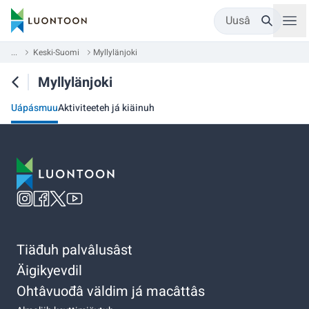
Uusâ
...
Keski-Suomi
Myllylänjoki
Myllylänjoki
Uápásmuu
Aktiviteeteh já kiäinuh
Tiäđuh palvâlusâst
Äigikyevdil
Ohtâvuođâ väldim já macâttâs