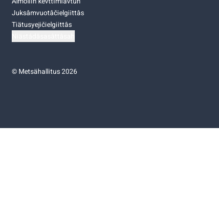
Almoliih kevttimiävtuh
Juksâmvuotâčielgiittâs
Tiätusyejičielgiittâs
Niästádâsasâttâsah
©
Metsähallitus 2026