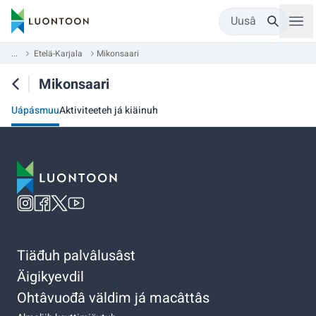
Uusâ
...
Etelä-Karjala
Mikonsaari
Mikonsaari
Uápásmuu
Aktiviteeteh já kiäinuh
Tiäđuh palvâlusâst
Äigikyevdil
Ohtâvuođâ väldim já macâttâs