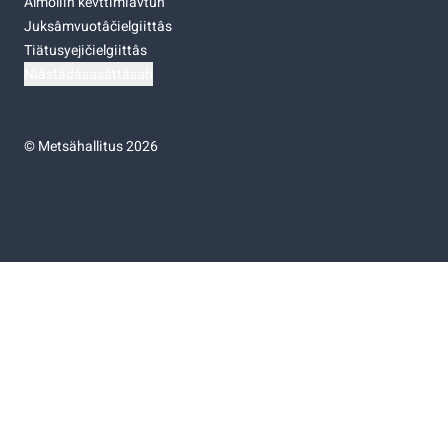
Almoliih kevttimiävtuh
Juksâmvuotâčielgiittâs
Tiätusyejičielgiittâs
Niästádâsasâttâsah
©
Metsähallitus 2026