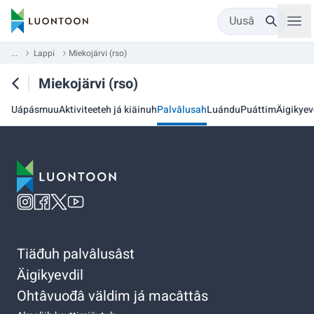
Uusâ
...
Lappi
Miekojärvi (rso)
Miekojärvi (rso)
Uápásmuu
Aktiviteeteh já kiäinuh
Palvâlusah
Luándu
Puáttim
Äigikyev
Tiäđuh palvâlusâst
Äigikyevdil
Ohtâvuođâ väldim já macâttâs