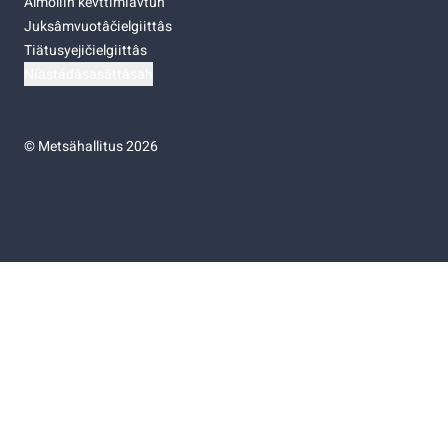
Almoliih kevttimiävtuh
Juksâmvuotâčielgiittâs
Tiätusyejičielgiittâs
Niästádâsasâttâsah
©
Metsähallitus 2026