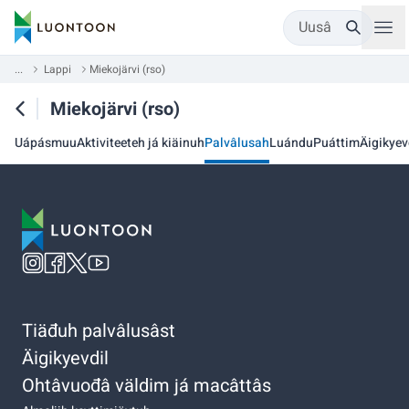
Uusâ
...
Lappi
Miekojärvi (rso)
Miekojärvi (rso)
Uápásmuu
Aktiviteeteh já kiäinuh
Palvâlusah
Luándu
Puáttim
Äigikyev
Tiäđuh palvâlusâst
Äigikyevdil
Ohtâvuođâ väldim já macâttâs