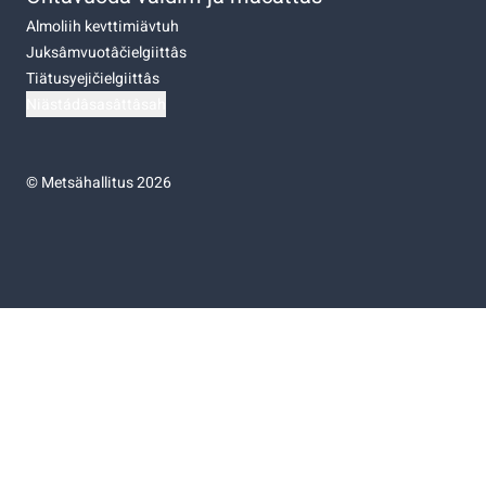
Almoliih kevttimiävtuh
Juksâmvuotâčielgiittâs
Tiätusyejičielgiittâs
Niästádâsasâttâsah
©
Metsähallitus 2026