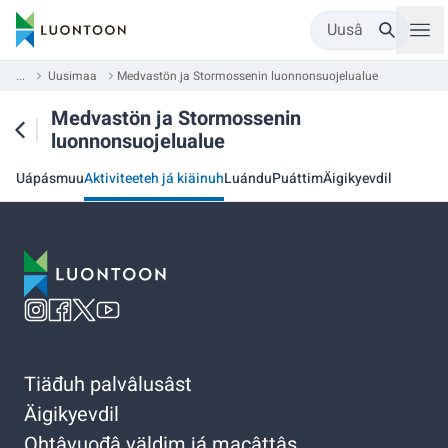
Uusâ
...
Uusimaa
Medvastön ja Stormossenin luonnonsuojelualue
Medvastön ja Stormossenin
luonnonsuojelualue
Uápásmuu
Aktiviteeteh já kiäinuh
Luándu
Puáttim
Äigikyevdil
Tiäđuh palvâlusâst
Äigikyevdil
Ohtâvuođâ väldim já macâttâs