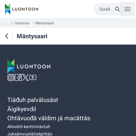
Uusâ
...
Uusimaa
Mäntysaari
Mäntysaari
Tiäđuh palvâlusâst
Äigikyevdil
Ohtâvuođâ väldim já macâttâs
Almoliih kevttimiävtuh
Juksâmvuotâčielgiittâs