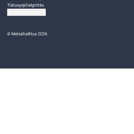
Tiätusyejičielgiittâs
Niästádâsasâttâsah
©
Metsähallitus 2026