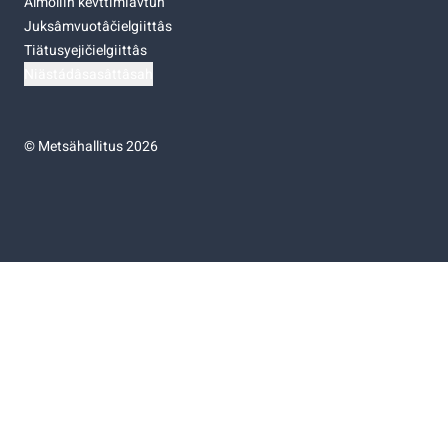
Almoliih kevttimiävtuh
Juksâmvuotâčielgiittâs
Tiätusyejičielgiittâs
Niästádâsasâttâsah
©
Metsähallitus 2026