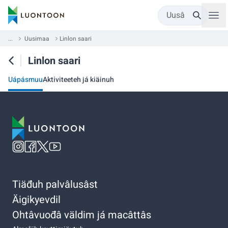
Uusâ
...
Uusimaa
Linlon saari
Linlon saari
Uápásmuu
Aktiviteeteh já kiäinuh
Tiäđuh palvâlusâst
Äigikyevdil
Ohtâvuođâ väldim já macâttâs