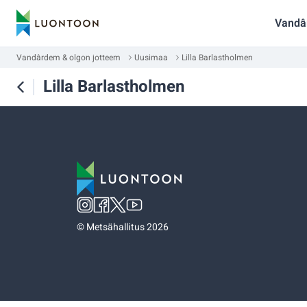
Vandâ
Vandârdem & olgon jotteem
Uusimaa
Lilla Barlastholmen
Lilla Barlastholmen
©
Metsähallitus 2026