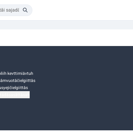
liih kevttimiävtuh
âmvuotâčielgiittâs
syejičielgiittâs
tádâsasâttâsah