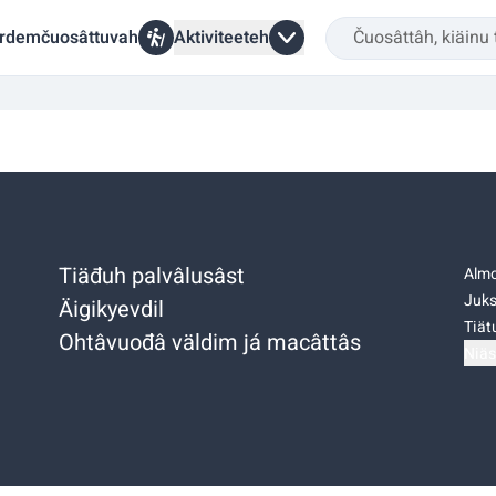
rdemčuosâttuvah
Aktiviteeteh
Tiäđuh palvâlusâst
Almo
Juks
Äigikyevdil
Tiätu
Ohtâvuođâ väldim já macâttâs
Niäs