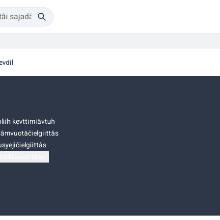
evdil
liih kevttimiävtuh
âmvuotâčielgiittâs
syejičielgiittâs
tádâsasâttâsah