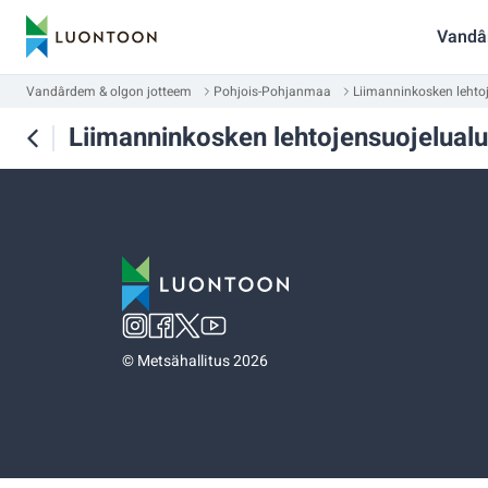
Vandâ
Vandârdem & olgon jotteem
Pohjois-Pohjanmaa
Liimanninkosken lehto
Liimanninkosken lehtojensuojelual
©
Metsähallitus 2026