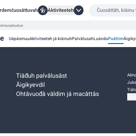
rdemčuosâttuvah
Aktiviteeteh
jensuojelualue
ue
Uápásmuu
Aktiviteeteh já kiäinuh
Palvâlusah
Luándu
Puáttim
Äigiky
Tiäđuh palvâlusâst
Almo
Juks
Äigikyevdil
Tiätu
Ohtâvuođâ väldim já macâttâs
Niäs