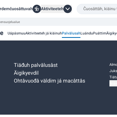
rdemčuosâttuvah
Aktiviteeteh
jensuojelualue
ue
Uápásmuu
Aktiviteeteh já kiäinuh
Palvâlusah
Luándu
Puáttim
Äigiky
Tiäđuh palvâlusâst
Almo
Juks
Äigikyevdil
Tiätu
Ohtâvuođâ väldim já macâttâs
Niäs