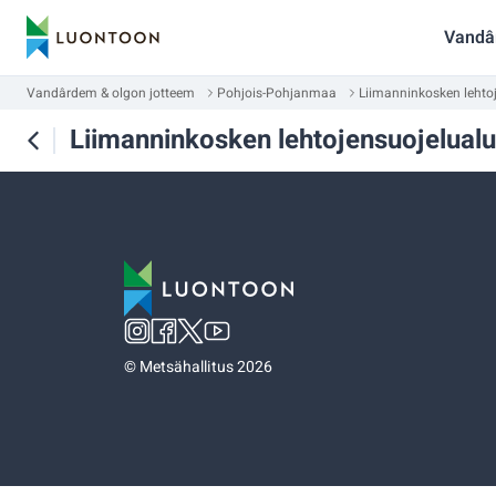
Vandâ
Vandârdem & olgon jotteem
Pohjois-Pohjanmaa
Liimanninkosken lehto
Liimanninkosken lehtojensuojelual
©
Metsähallitus 2026