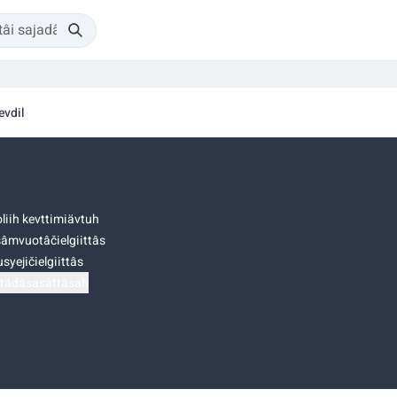
evdil
liih kevttimiävtuh
âmvuotâčielgiittâs
syejičielgiittâs
tádâsasâttâsah