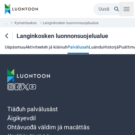
Uusâ
...
Kymenlaakso
Langinkosken luonnonsuojelualue
Langinkosken luonnonsuojelualue
Uápásmuu
Aktiviteeteh já kiäinuh
Palvâlusah
Luándu
Historjá
Puáttim
Tiäđuh palvâlusâst
Äigikyevdil
Ohtâvuođâ väldim já macâttâs