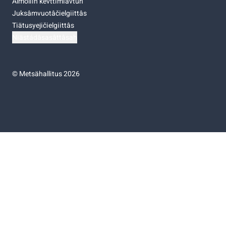
Almoliih kevttimiävtuh
Juksâmvuotâčielgiittâs
Tiätusyejičielgiittâs
Niästádâsasâttâsah
©
Metsähallitus 2026