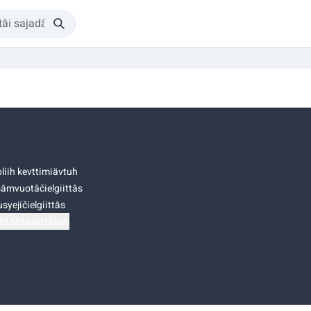
liih kevttimiävtuh
âmvuotâčielgiittâs
syejičielgiittâs
tádâsasâttâsah