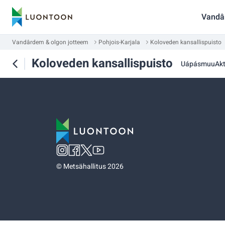
Vandâ
Vandârdem & olgon jotteem
Pohjois-Karjala
Koloveden kansallispuisto
Koloveden kansallispuisto
Uápásmuu
Akt
©
Metsähallitus 2026