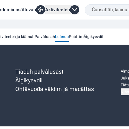
rdemčuosâttuvah
Aktiviteeteh
iviteeteh já kiäinuh
Palvâlusah
Luándu
Puáttim
Äigikyevdil
Tiäđuh palvâlusâst
Almo
Juks
Äigikyevdil
Tiätu
Ohtâvuođâ väldim já macâttâs
Niäs