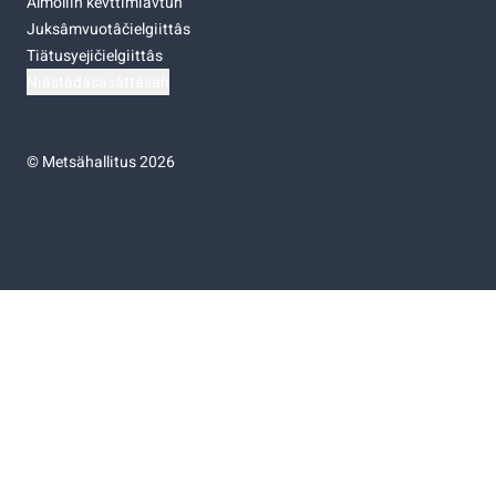
Almoliih kevttimiävtuh
Juksâmvuotâčielgiittâs
Tiätusyejičielgiittâs
Niästádâsasâttâsah
©
Metsähallitus 2026