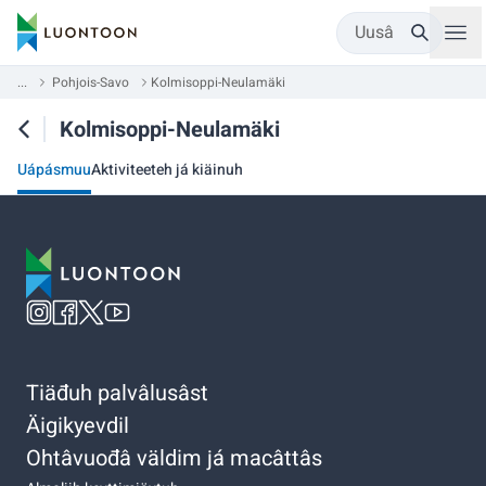
Uusâ
...
Pohjois-Savo
Kolmisoppi-Neulamäki
Kolmisoppi-Neulamäki
Uápásmuu
Aktiviteeteh já kiäinuh
Tiäđuh palvâlusâst
Äigikyevdil
Ohtâvuođâ väldim já macâttâs