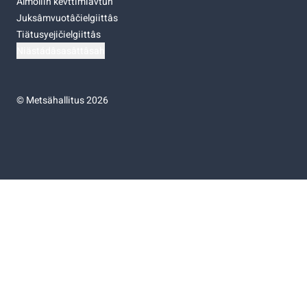
Almoliih kevttimiävtuh
Juksâmvuotâčielgiittâs
Tiätusyejičielgiittâs
Niästádâsasâttâsah
©
Metsähallitus 2026