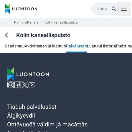
Uusâ
...
Pohjois-Karjala
Kolin kansallispuisto
Kolin kansallispuisto
Uápásmuu
Aktiviteeteh já kiäinuh
Palvâlusah
Luándu
Historjá
Puáttim
Tiäđuh palvâlusâst
Äigikyevdil
Ohtâvuođâ väldim já macâttâs