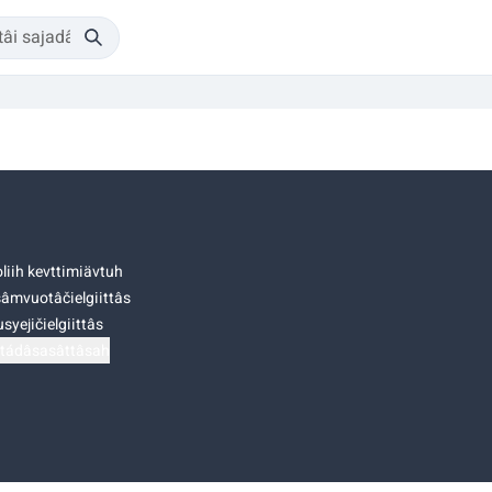
liih kevttimiävtuh
âmvuotâčielgiittâs
syejičielgiittâs
tádâsasâttâsah