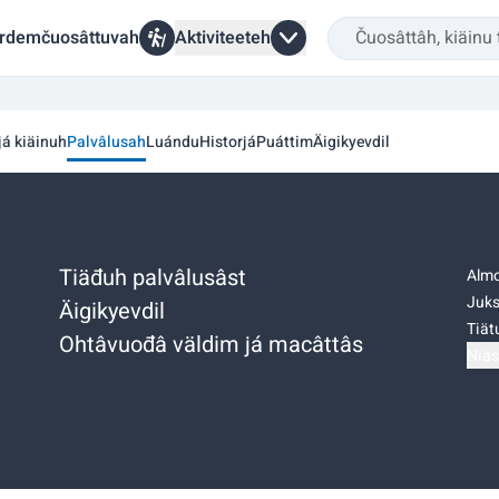
rdemčuosâttuvah
Aktiviteeteh
já kiäinuh
Palvâlusah
Luándu
Historjá
Puáttim
Äigikyevdil
Tiäđuh palvâlusâst
Almo
Juks
Äigikyevdil
Tiätu
Ohtâvuođâ väldim já macâttâs
Niäs