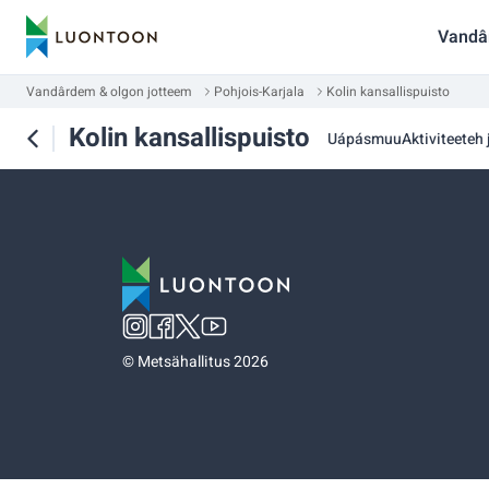
Vandâ
Vandârdem & olgon jotteem
Pohjois-Karjala
Kolin kansallispuisto
Kolin kansallispuisto
Uápásmuu
Aktiviteeteh 
©
Metsähallitus 2026