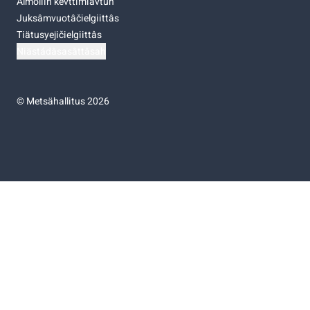
Almoliih kevttimiävtuh
Juksâmvuotâčielgiittâs
Tiätusyejičielgiittâs
Niästádâsasâttâsah
©
Metsähallitus 2026