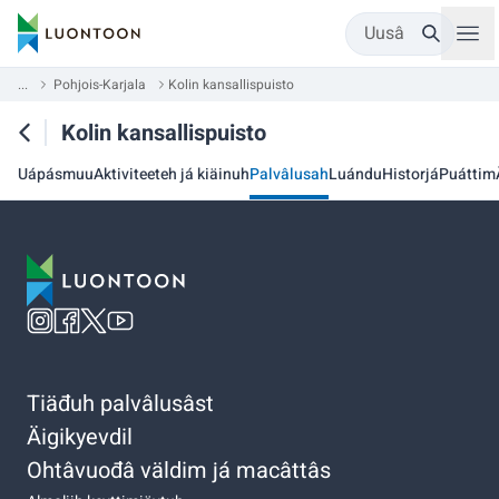
Uusâ
...
Pohjois-Karjala
Kolin kansallispuisto
Kolin kansallispuisto
Uápásmuu
Aktiviteeteh já kiäinuh
Palvâlusah
Luándu
Historjá
Puáttim
Tiäđuh palvâlusâst
Äigikyevdil
Ohtâvuođâ väldim já macâttâs