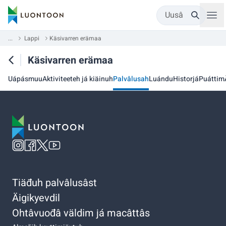
Uusâ
...
Lappi
Käsivarren erämaa
Käsivarren erämaa
Uápásmuu
Aktiviteeteh já kiäinuh
Palvâlusah
Luándu
Historjá
Puáttim
Tiäđuh palvâlusâst
Äigikyevdil
Ohtâvuođâ väldim já macâttâs