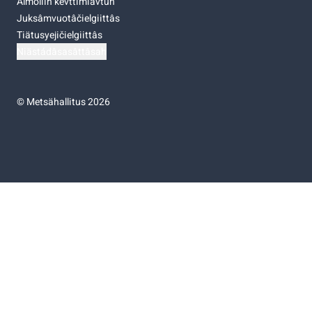
Almoliih kevttimiävtuh
Juksâmvuotâčielgiittâs
Tiätusyejičielgiittâs
Niästádâsasâttâsah
©
Metsähallitus 2026