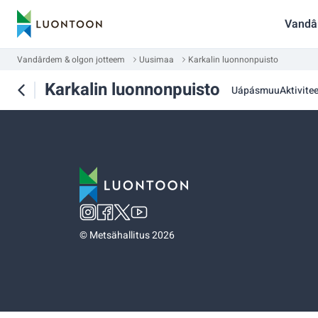
Vandâ
Vandârdem & olgon jotteem
Uusimaa
Karkalin luonnonpuisto
Karkalin luonnonpuisto
Uápásmuu
Aktivite
©
Metsähallitus 2026