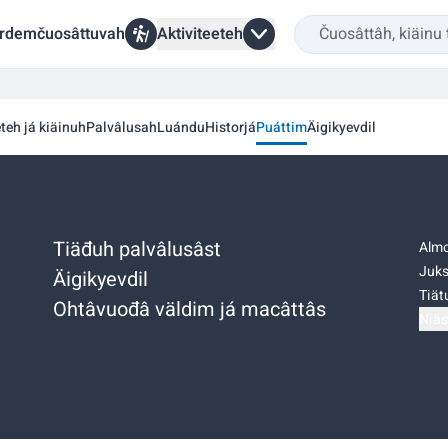
rdemčuosâttuvah
Aktiviteeteh
eteh já kiäinuh
Palvâlusah
Luándu
Historjá
Puáttim
Äigikyevdil
Tiäđuh palvâlusâst
Almo
Juks
Äigikyevdil
Tiätu
Ohtâvuođâ väldim já macâttâs
Niäs