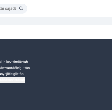
liih kevttimiävtuh
âmvuotâčielgiittâs
syejičielgiittâs
tádâsasâttâsah