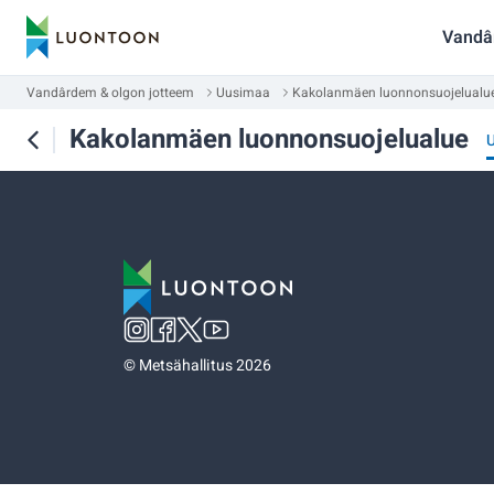
Vandâ
Vandârdem & olgon jotteem
Uusimaa
Kakolanmäen luonnonsuojelualu
Kakolanmäen luonnonsuojelualue
©
Metsähallitus 2026