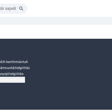
liih kevttimiävtuh
âmvuotâčielgiittâs
syejičielgiittâs
tádâsasâttâsah