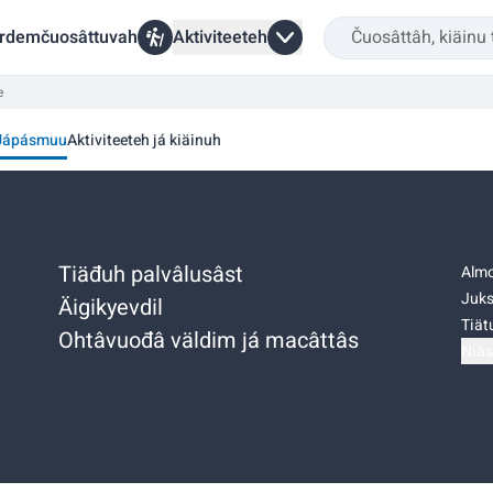
rdemčuosâttuvah
Aktiviteeteh
e
Uápásmuu
Aktiviteeteh já kiäinuh
Tiäđuh palvâlusâst
Almo
Juks
Äigikyevdil
Tiätu
Ohtâvuođâ väldim já macâttâs
Niäs