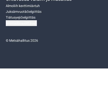
Almoliih kevttimiävtuh
Juksâmvuotâčielgiittâs
Tiätusyejičielgiittâs
Niästádâsasâttâsah
©
Metsähallitus 2026