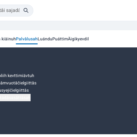
á kiäinuh
Palvâlusah
Luándu
Puáttim
Äigikyevdil
liih kevttimiävtuh
âmvuotâčielgiittâs
syejičielgiittâs
tádâsasâttâsah