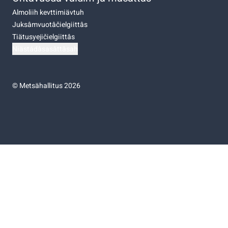
Almoliih kevttimiävtuh
Juksâmvuotâčielgiittâs
Tiätusyejičielgiittâs
Niästádâsasâttâsah
©
Metsähallitus 2026