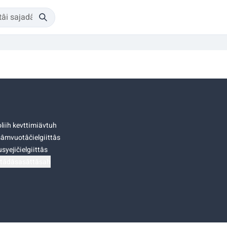
liih kevttimiävtuh
âmvuotâčielgiittâs
syejičielgiittâs
tádâsasâttâsah