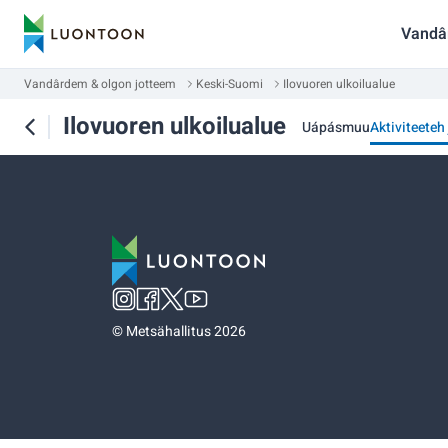
Vandâ
Vandârdem & olgon jotteem
Keski-Suomi
Ilovuoren ulkoilualue
Ilovuoren ulkoilualue
Uápásmuu
Aktiviteeteh
©
Metsähallitus 2026