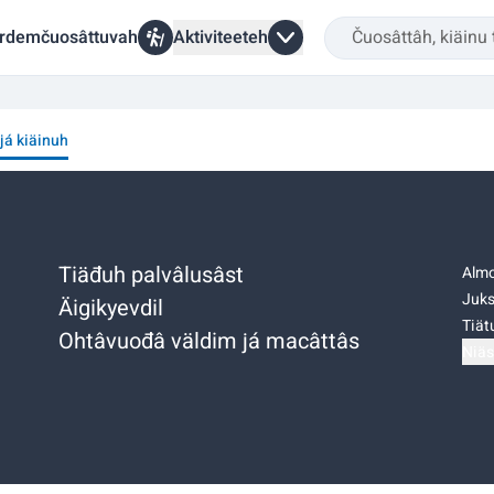
rdemčuosâttuvah
Aktiviteeteh
 já kiäinuh
Tiäđuh palvâlusâst
Almo
Juks
Äigikyevdil
Tiätu
Ohtâvuođâ väldim já macâttâs
Niäs