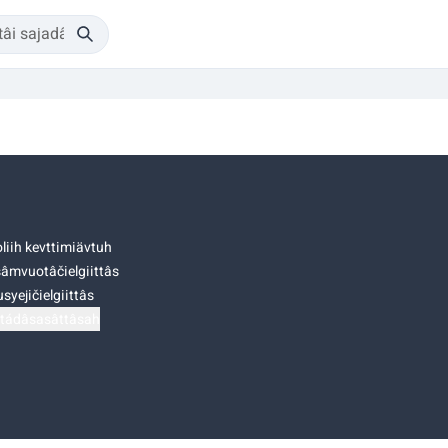
liih kevttimiävtuh
âmvuotâčielgiittâs
syejičielgiittâs
tádâsasâttâsah