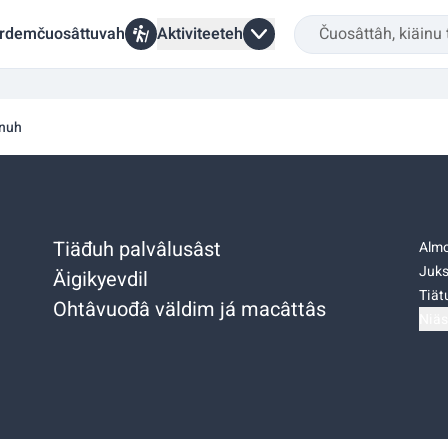
rdemčuosâttuvah
Aktiviteeteh
inuh
Tiäđuh palvâlusâst
Almo
Juks
Äigikyevdil
Tiätu
Ohtâvuođâ väldim já macâttâs
Niäs