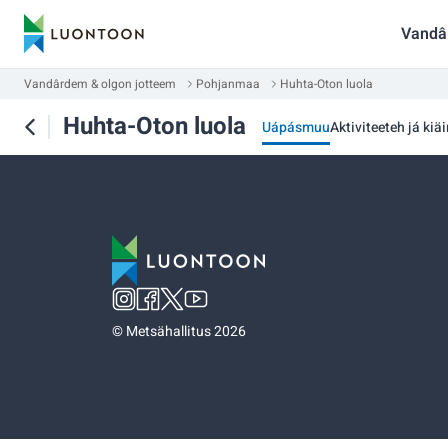
Vandâ
Vandârdem & olgon jotteem
Pohjanmaa
Huhta-Oton luola
Huhta-Oton luola
Uápásmuu
Aktiviteeteh já kiä
©
Metsähallitus 2026