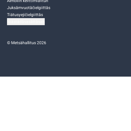
Almoliih kevttimiävtuh
Juksâmvuotâčielgiittâs
Tiätusyejičielgiittâs
Niästádâsasâttâsah
©
Metsähallitus 2026