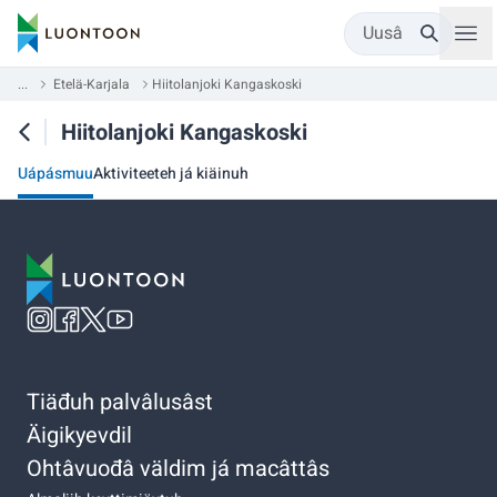
Uusâ
...
Etelä-Karjala
Hiitolanjoki Kangaskoski
Hiitolanjoki Kangaskoski
Uápásmuu
Aktiviteeteh já kiäinuh
Tiäđuh palvâlusâst
Äigikyevdil
Ohtâvuođâ väldim já macâttâs