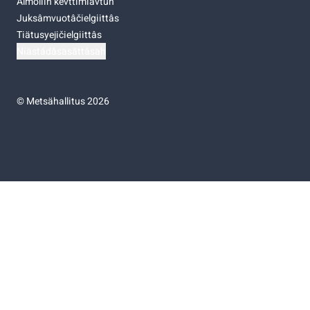
Almoliih kevttimiävtuh
Juksâmvuotâčielgiittâs
Tiätusyejičielgiittâs
Niästádâsasâttâsah
©
Metsähallitus 2026