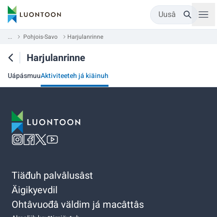
Uusâ
...
Pohjois-Savo
Harjulanrinne
Harjulanrinne
Uápásmuu
Aktiviteeteh já kiäinuh
Tiäđuh palvâlusâst
Äigikyevdil
Ohtâvuođâ väldim já macâttâs