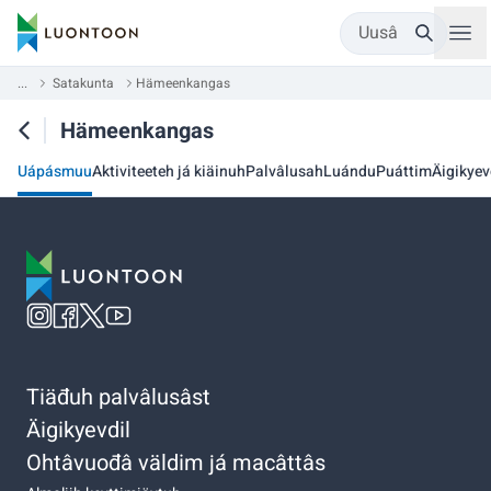
Uusâ
...
Satakunta
Hämeenkangas
Hämeenkangas
Uápásmuu
Aktiviteeteh já kiäinuh
Palvâlusah
Luándu
Puáttim
Äigikyev
Tiäđuh palvâlusâst
Äigikyevdil
Ohtâvuođâ väldim já macâttâs