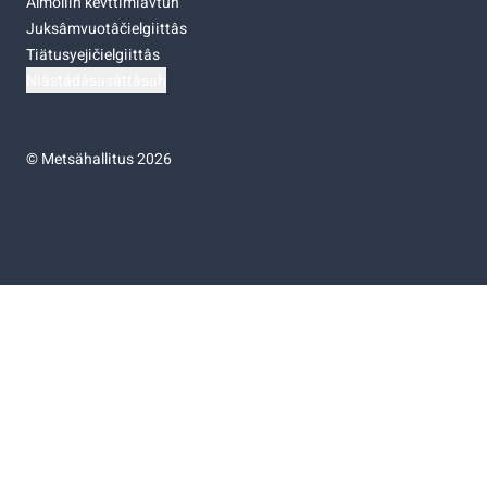
Almoliih kevttimiävtuh
Juksâmvuotâčielgiittâs
Tiätusyejičielgiittâs
Niästádâsasâttâsah
©
Metsähallitus 2026