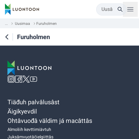
Uusâ
...
Uusimaa
Furuholmen
Furuholmen
Tiäđuh palvâlusâst
Äigikyevdil
Ohtâvuođâ väldim já macâttâs
Almoliih kevttimiävtuh
Juksâmvuotâčielgiittâs