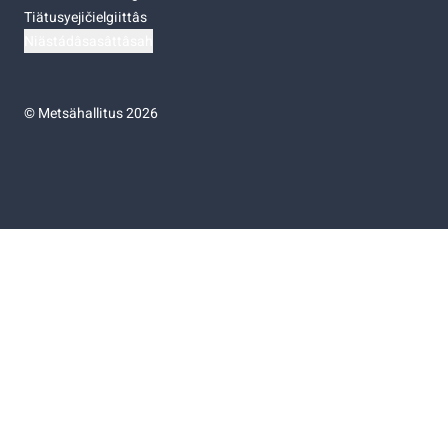
Tiätusyejičielgiittâs
Niästádâsasâttâsah
©
Metsähallitus 2026