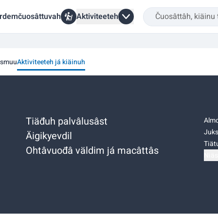
rdemčuosâttuvah
Aktiviteeteh
ásmuu
Aktiviteeteh já kiäinuh
Tiäđuh palvâlusâst
Almo
Juks
Äigikyevdil
Tiätu
Ohtâvuođâ väldim já macâttâs
Niäs