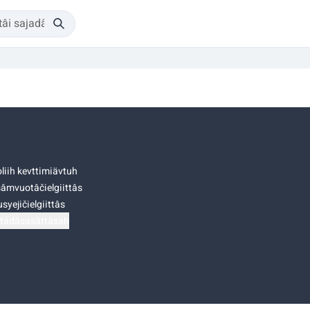
liih kevttimiävtuh
âmvuotâčielgiittâs
syejičielgiittâs
tádâsasâttâsah