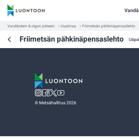
Vandâ
Vandârdem & olgon jotteem
Uusimaa
Friimetsän pähkinäpensaslehto
Friimetsän pähkinäpensaslehto
Uáp
©
Metsähallitus 2026