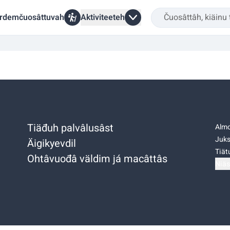
rdemčuosâttuvah
Aktiviteeteh
Tiäđuh palvâlusâst
Almo
Juks
Äigikyevdil
Tiätu
Ohtâvuođâ väldim já macâttâs
Niäs