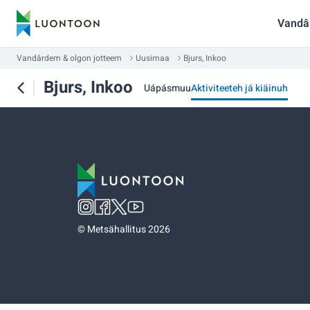
Vandâ
Vandârdem & olgon jotteem
Uusimaa
Bjurs, Inkoo
Bjurs, Inkoo
Uápásmuu
Aktiviteeteh já kiäinuh
©
Metsähallitus 2026