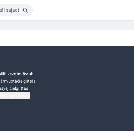
liih kevttimiävtuh
âmvuotâčielgiittâs
syejičielgiittâs
tádâsasâttâsah