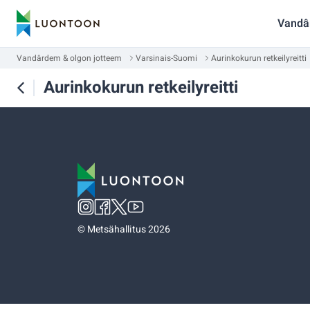
Vandâ
Vandârdem & olgon jotteem
Varsinais-Suomi
Aurinkokurun retkeilyreitti
Aurinkokurun retkeilyreitti
©
Metsähallitus 2026