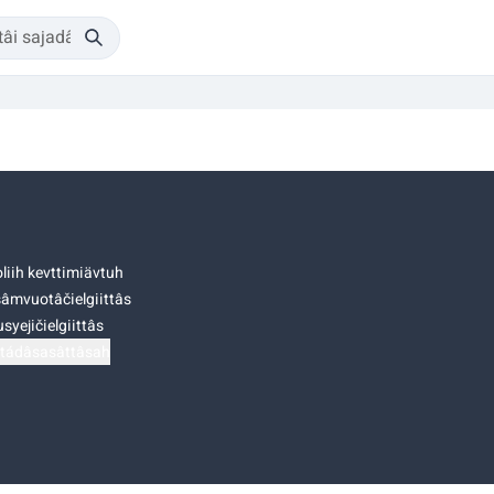
liih kevttimiävtuh
âmvuotâčielgiittâs
syejičielgiittâs
tádâsasâttâsah