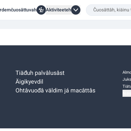
rdemčuosâttuvah
Aktiviteeteh
Tiäđuh palvâlusâst
Almo
Juks
Äigikyevdil
Tiätu
Ohtâvuođâ väldim já macâttâs
Niäs