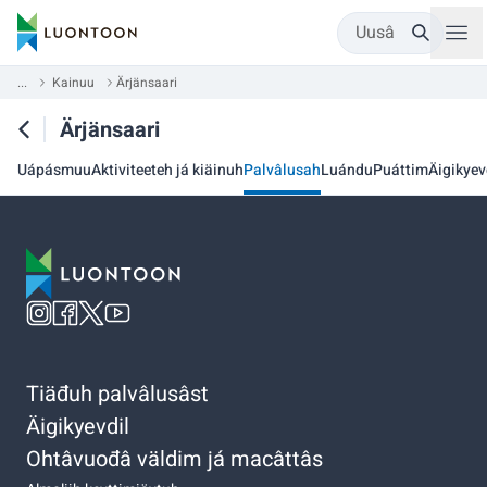
Uusâ
...
Kainuu
Ärjänsaari
Ärjänsaari
Uápásmuu
Aktiviteeteh já kiäinuh
Palvâlusah
Luándu
Puáttim
Äigikyev
Tiäđuh palvâlusâst
Äigikyevdil
Ohtâvuođâ väldim já macâttâs