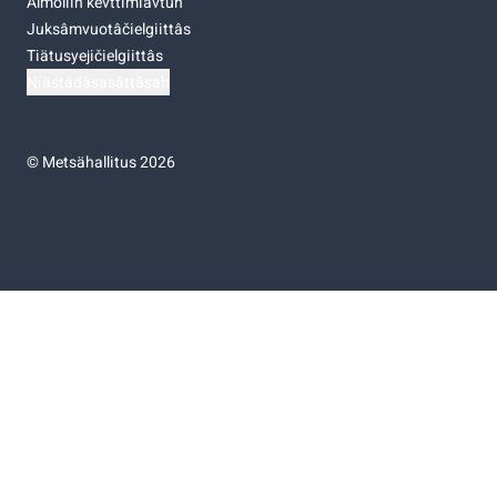
Almoliih kevttimiävtuh
Juksâmvuotâčielgiittâs
Tiätusyejičielgiittâs
Niästádâsasâttâsah
©
Metsähallitus 2026