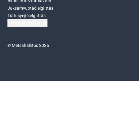
Almoliih kevttimiävtuh
Juksâmvuotâčielgiittâs
Tiätusyejičielgiittâs
Niästádâsasâttâsah
©
Metsähallitus 2026