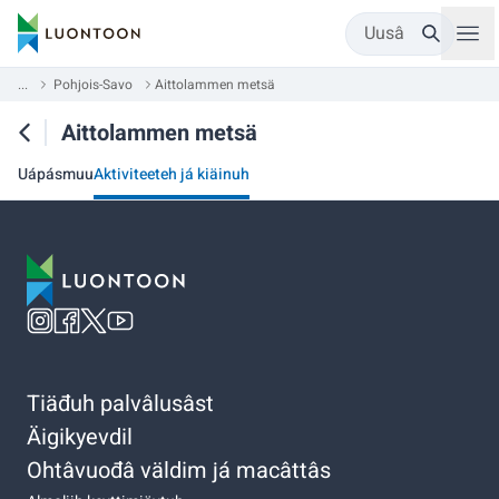
Uusâ
...
Pohjois-Savo
Aittolammen metsä
Aittolammen metsä
Uápásmuu
Aktiviteeteh já kiäinuh
Tiäđuh palvâlusâst
Äigikyevdil
Ohtâvuođâ väldim já macâttâs