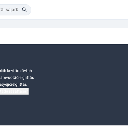
liih kevttimiävtuh
âmvuotâčielgiittâs
syejičielgiittâs
tádâsasâttâsah