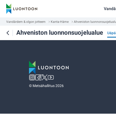
Vandâ
Vandârdem & olgon jotteem
Kanta-Häme
Ahveniston luonnonsuojelual
Ahveniston luonnonsuojelualue
Uápá
©
Metsähallitus 2026