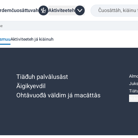
rdemčuosâttuvah
Aktiviteeteh
ue
smuu
Aktiviteeteh já kiäinuh
Tiäđuh palvâlusâst
Almo
Juks
Äigikyevdil
Tiätu
Ohtâvuođâ väldim já macâttâs
Niäs