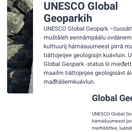
UNESCO Global
Geoparkih
UNESCO Global Geopark –čuosât
muštâleh eennâmpáálu ovdánemhi
kulttuurij hámásuumeest pirrâ m
tiättojeijee geologisijn kuávluin
Global Geopark -status lii mieđet
maailm tiättojeijee geologisávt ái
mađhâšemkuávlun.
Global Ge
UNESCO Global Geo
hámášuumeest jieš
merhâšittee, luán