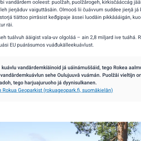
ärbi vandârdem ooleest: puolžah, puolžârogeh, kirkisčááccág jää
h jieŋâduv vaiguttâsâin. Olmooš lii čuávvum suddee jieŋâ já 
storjá tiättoo pirrâsist keđgipaje ässei luodâin pikkâááigán,
ur räi.
h tuálvuh ääigist vala-uv olgoláá – ain 2,8 miljard ive tuáhá. 
 uási EU puárásumos vuáđukälleekuávlust.
kuávlu vandârdemkiäinoid já uáinámuššáid, tego Rokea aalm
 vandârdemkuávlun sehe Oulujuuvâ vuámán. Puolžâi vieltijn o
 šadoh, tego harjuajuruoho já dyynisulkanen.
 Rokua Geoparkist (rokuageopark.fi, suomâkielân)