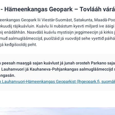
 - Hämeenkangas Geopark – Tovlááh vár
eenkangas Geopark lii Viestâr-Suomâst, Satakunta, Maadâ-P
dij räjikuávluin. Kuávlu lii nubástum kyevti miljard ive ääigi 
ij enâdâhhân. Naavdâš kuávlu mystisijn jeggimeecijn já kirkis 
uđ aalmuglâšmeccijd, puolžáid já vuovdijd sehe vyettiđ páihá
i já keđgišooldij peht.
n peesah maaŋgâ sajan kuávlust já junah orosteh Parkano saja
Lauhanvuori já Kauhaneva-Pohjankangas aalmuglâšmeccijd 
ngasân.
h Lauhanvuori-Hämeenkangas Geoparkist (lhgeopark.fi, suomâk