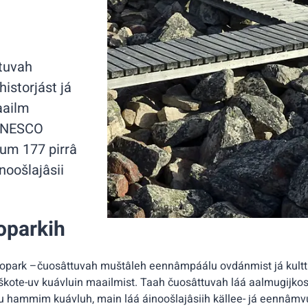
tuvah
storjást já
aailm
. UNESCO
tum 177 pirrâ
noošlajâsii
oparkih
park –čuosâttuvah muštâleh eennâmpáálu ovdánmist já kulttu
kote-uv kuávluin maailmist. Taah čuosâttuvah láá aalmugijko
du hammim kuávluh, main láá áinoošlajâsiih källee- já eenn