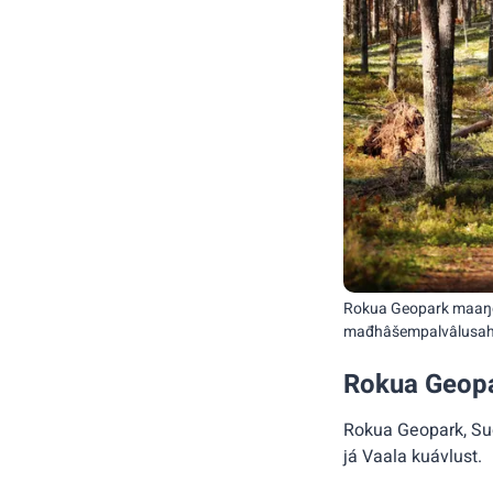
Rokua Geopark maaŋg
mađhâšempalvâlusah 
Rokua Geopa
Rokua Geopark, Su
já Vaala kuávlust.