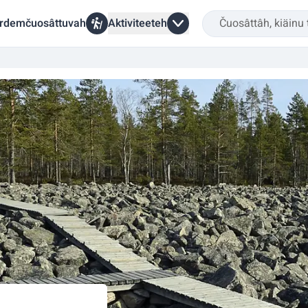
rdemčuosâttuvah
Aktiviteeteh