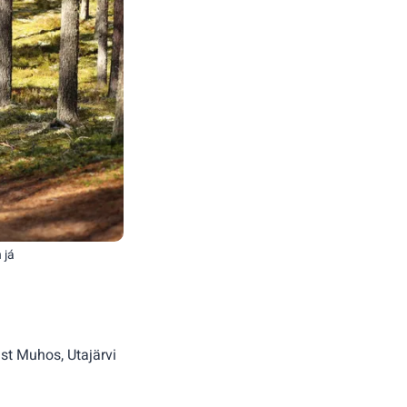
 já
t Muhos, Utajärvi