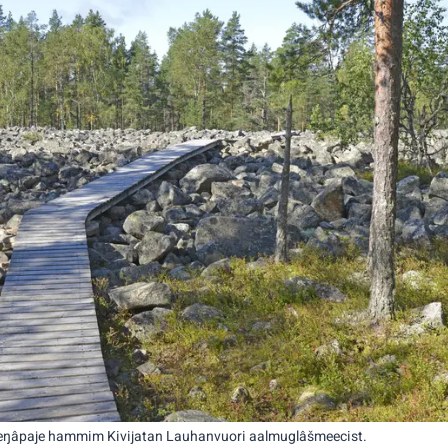
ieŋâpaje hammim Kivijatan Lauhanvuori aalmuglâšmeecist.