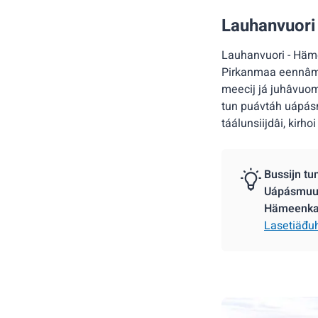
Lauhanvuori
Lauhanvuori - Häm
Pirkanmaa eennâmkuu
meecij já juhâvuom
tun puávtáh uápásm
táálunsiijdâi, kirho
Bussijn tu
Uápásmuu 
Hämeenka
Lasetiäđu