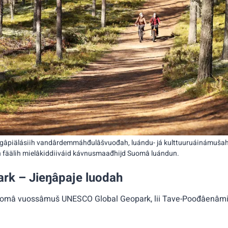
âpiälásiih vandârdemmáhđulâšvuođah, luándu- já kulttuuruáinámušah
fäälih mielâkiddiiváid kávnusmaađhijd Suomâ luándun.
rk – Jieŋâpaje luodah
omâ vuossâmuš UNESCO Global Geopark, lii Tave-Poođâenâmis