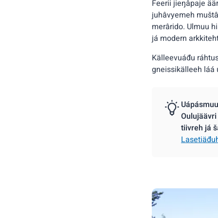
Feerii jieŋâpaje ä
juhâvyemeh muštâle
merârido. Ulmuu hi
já modern arkkiteht
Källeevuáđu ráhtuse
gneissikälleeh láá
Uápásmuu 
Oulujäävri
tiivreh já
Lasetiäđuh