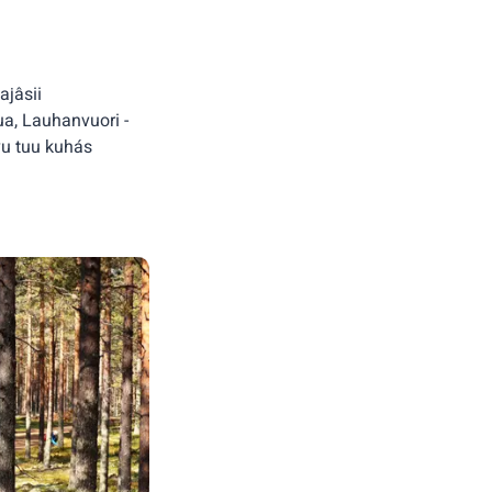
ajâsii
a, Lauhanvuori -
vu tuu kuhás