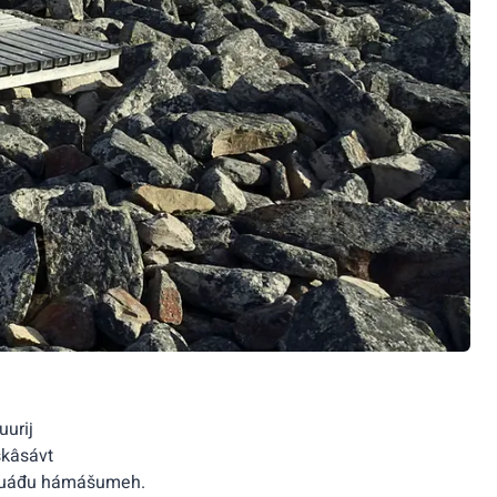
urij
skâsávt
âmvuáđu hámášumeh.