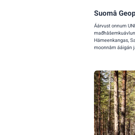
Suomâ Geop
Áárvust onnum UNE
mađhâšemkuávlun. S
Hämeenkangas, Saim
moonnâm ááigán já