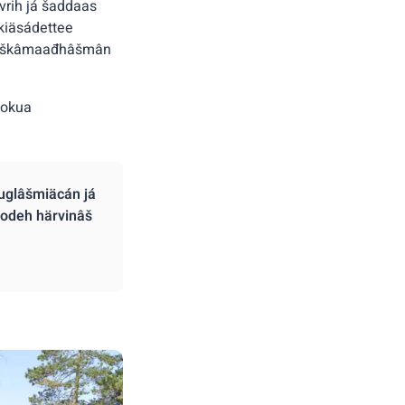
vrih já šaddaas
kiäsádettee
 kuoškâmaađhâšmân
Rokua
uglâšmiäcán já
rodeh härvinâš