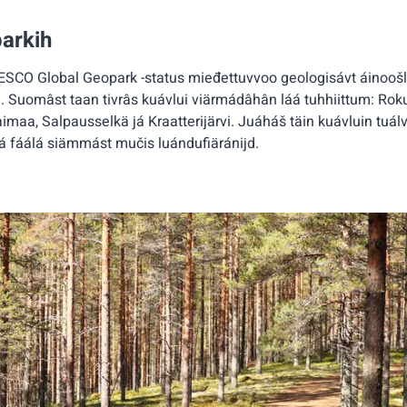
arkih
SCO Global Geopark -status mieđettuvvoo geologisávt áinoošl
uomâst taan tivrâs kuávlui viärmádâhân láá tuhhiittum: Roku
aa, Salpausselkä já Kraatterijärvi. Juáháš täin kuávluin tuál
 fáálá siämmást mučis luándufiäránijd.