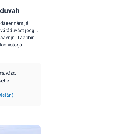
áduvah
oođâeennâm já
váráduvâst jeegij,
jaavrijn. Tääbbin
lâšhistorjá
ttuvâst.
sehe
ielân)