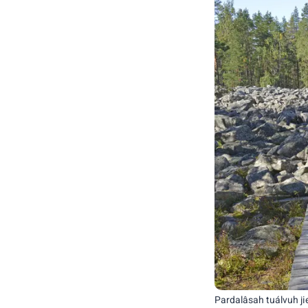
Pardalâsah tuálvuh j