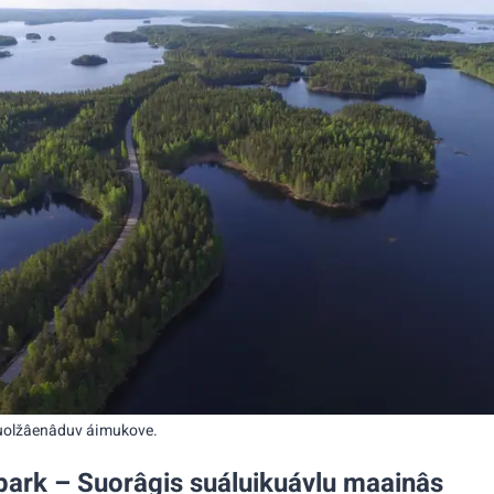
uolžâenâduv áimukove.
ark – Suorâgis suáluikuávlu maainâs