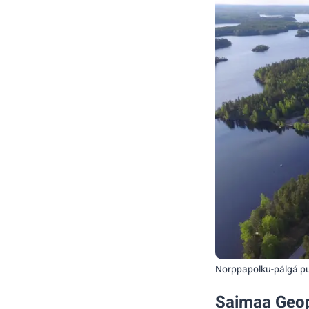
Norppapolku-pálgá p
Saimaa Geop