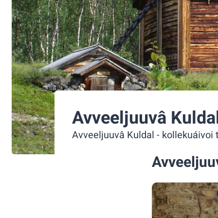
Avveeljuuvâ Kulda
Avveeljuuvâ Kuldal - kollekuáivoi 
Avveeljuu