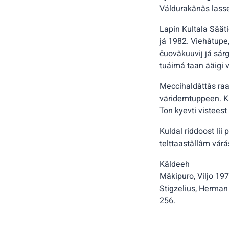
Váldurakânâs lasse
Lapin Kultala Säät
já 1982. Viehâtupe, 
čuovâkuuvij já sár
tuáimá taan ääigi
Meccihaldâttâs raa
väridemtuppeen. Ká
Ton kyevti vistees
Kuldal riddoost lii 
telttaastâllâm várá
Käldeeh
Mäkipuro, Viljo 197
Stigzelius, Herman 
256.