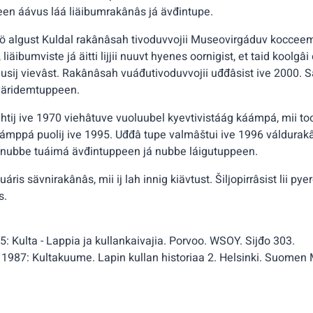
en áávus láá liäibumrakânâs já ävđintupe.
iö algust Kuldal rakânâsah tivoduvvojii Museovirgáduv kocceem 
liäibumviste já äitti lijjii nuuvt hyenes oornigist, et taid koolgâi
gusij vievâst. Rakânâsah vuáđutivoduvvojii uđđâsist ive 2000. 
 väridemtuppeen.
htij ive 1970 viehâtuve vuoluubel kyevtivistáág káámpá, mii too
mppá puolij ive 1995. Uđđâ tupe valmâštui ive 1996 váldurakân
t nubbe tuáimá ävđintuppeen já nubbe láigutuppeen.
puáris sävnirakânâs, mii ij lah innig kiävtust. Šiljopirrâsist lii pye
s.
5: Kulta - Lappia ja kullankaivajia. Porvoo. WSOY. Sijđo 303.
1987: Kultakuume. Lapin kullan historiaa 2. Helsinki. Suomen Ma