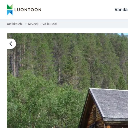
Vandâ
Artikkeleh
Avveeljuuvâ Kuldal