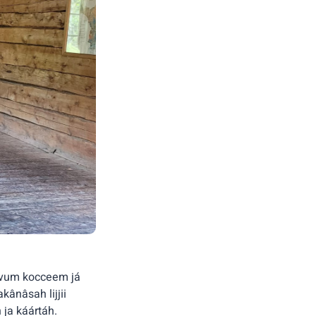
uáivum kocceem já
kânâsah lijjii
ja káártáh.