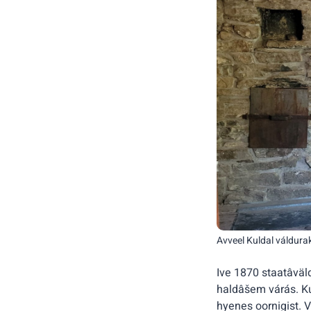
Avveel Kuldal váldurak
Ive 1870 staatâväld
haldâšem várás. Kul
hyenes oornigist. 