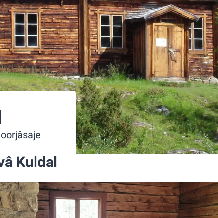
l
toorjâsaje
vâ Kuldal