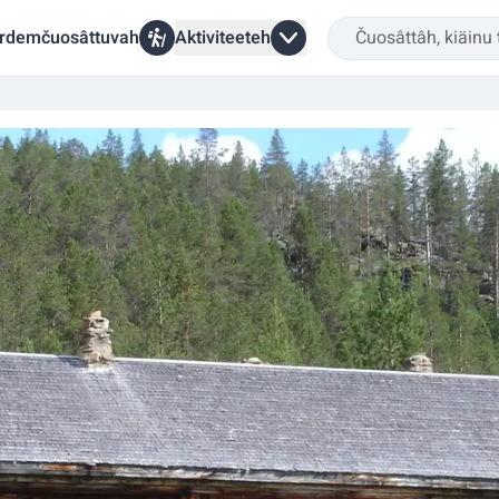
rdemčuosâttuvah
Aktiviteeteh