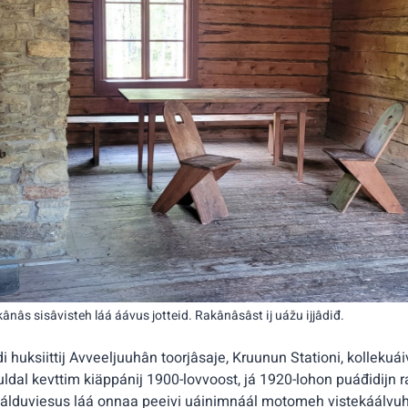
ânâs sisâvisteh láá áávus jotteid. Rakânâsâst ij uážu ijjâdiđ.
i huksiittij Avveeljuuhân toorjâsaje, Kruunun Stationi, kollek
dal kevttim kiäppánij 1900-lovvoost, já 1920-lohon puáđidijn ra
Válduviesus láá onnaa peeivi uáinimnáál motomeh vistekáálvuh 