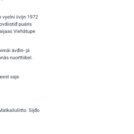
vyelni iivijn 1972
 ovdiistiđ puáris
Saijaas Viehâtupe
imâi ävđin- já
âs nuorttiibel.
reest saje
tkailuliitto. Sijđo