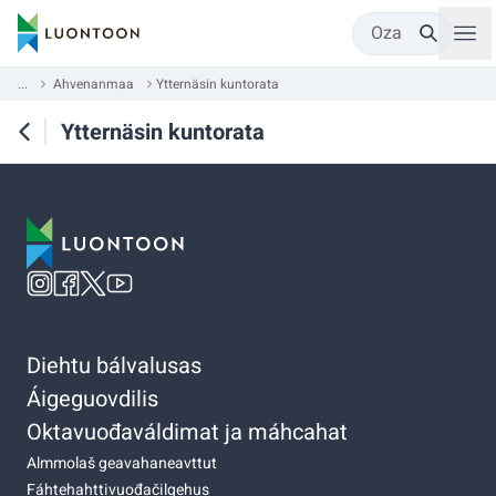
Oza
...
Ahvenanmaa
Ytternäsin kuntorata
Ytternäsin kuntorata
Diehtu bálvalusas
Áigeguovdilis
Oktavuođaváldimat ja máhcahat
Almmolaš geavahaneavttut
Fáhtehahttivuođačilgehus