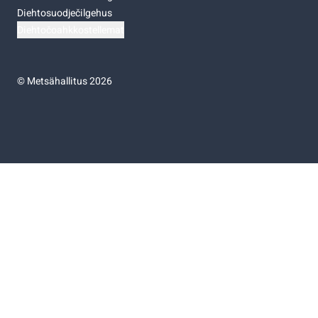
Diehtosuodječilgehus
Diehtočoahkkostellemat
©
Metsähallitus 2026