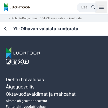
Oza
...
Pohjois-Pohjanmaa
Yli-Olhavan valaistu kuntorata
Yli-Olhavan valaistu kuntorata
Diehtu bálvalusas
Áigeguovdilis
Oktavuođaváldimat ja máhcahat
Almmolaš geavahaneavttut
Fáhtehahttivuođačilgehus