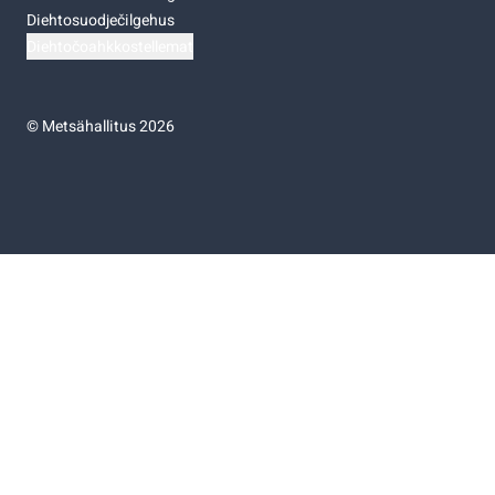
Diehtosuodječilgehus
Diehtočoahkkostellemat
©
Metsähallitus 2026