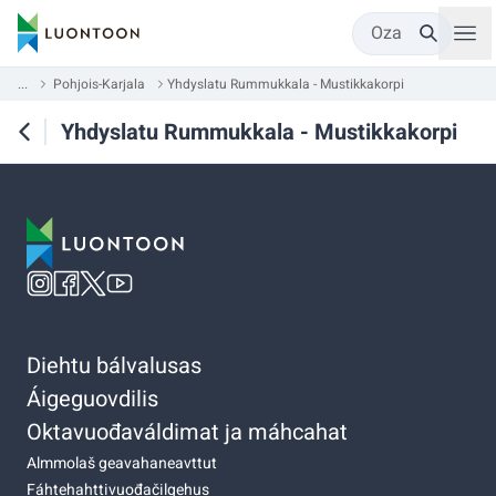
Oza
...
Pohjois-Karjala
Yhdyslatu Rummukkala - Mustikkakorpi
Yhdyslatu Rummukkala - Mustikkakorpi
Diehtu bálvalusas
Áigeguovdilis
Oktavuođaváldimat ja máhcahat
Almmolaš geavahaneavttut
Fáhtehahttivuođačilgehus