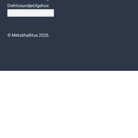
Diehtosuodječilgehus
Diehtočoahkkostellemat
©
Metsähallitus 2026