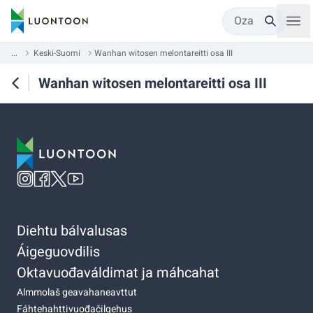
Oza
...
Keski-Suomi
Wanhan witosen melontareitti osa III
Wanhan witosen melontareitti osa III
Diehtu bálvalusas
Áigeguovdilis
Oktavuođaváldimat ja máhcahat
Almmolaš geavahaneavttut
Fáhtehahttivuođačilgehus