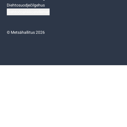
Diehtosuodječilgehus
Diehtočoahkkostellemat
©
Metsähallitus 2026