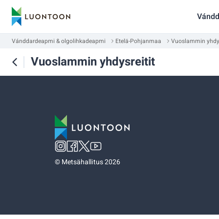
Vándd
Vánddardeapmi & olgolihkadeapmi
Etelä-Pohjanmaa
Vuoslammin yhdys
Vuoslammin yhdysreitit
©
Metsähallitus 2026