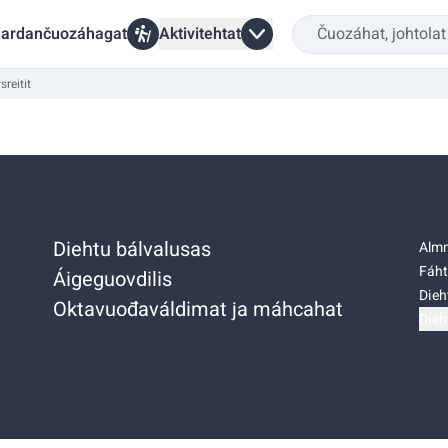
ardančuozáhagat
Aktivitehtat
reitit
Diehtu bálvalusas
Almm
Fáht
Áigeguovdilis
Dieh
Oktavuođaváldimat ja máhcahat
Dieh