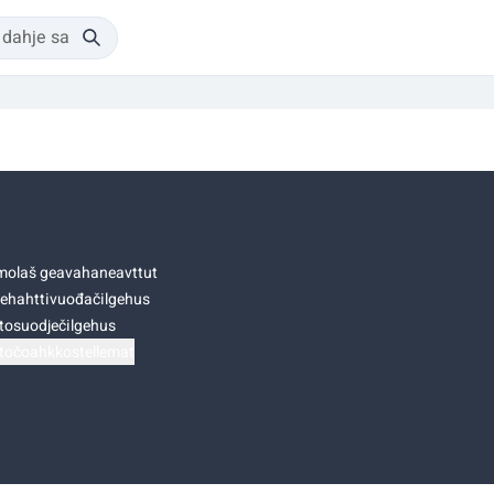
olaš geavahaneavttut
ehahttivuođačilgehus
tosuodječilgehus
točoahkkostellemat