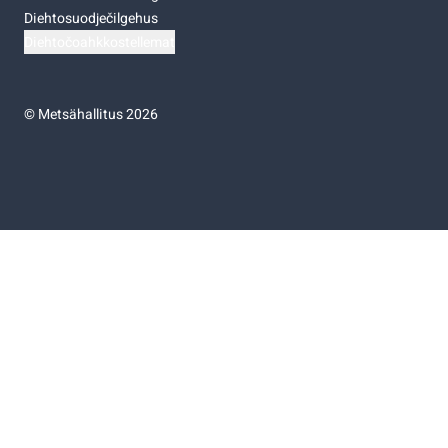
Diehtosuodječilgehus
Diehtočoahkkostellemat
©
Metsähallitus 2026