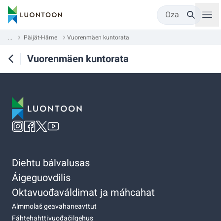
Oza
...
Päijät-Häme
Vuorenmäen kuntorata
Vuorenmäen kuntorata
Diehtu bálvalusas
Áigeguovdilis
Oktavuođaváldimat ja máhcahat
Almmolaš geavahaneavttut
Fáhtehahttivuođačilgehus