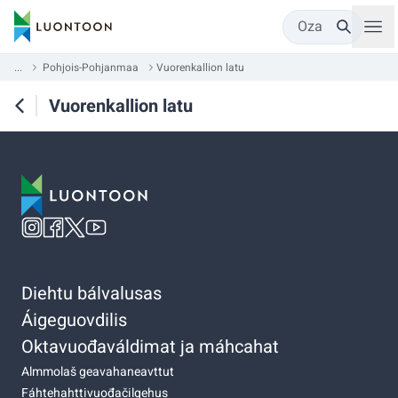
Oza
...
Pohjois-Pohjanmaa
Vuorenkallion latu
Vuorenkallion latu
Diehtu bálvalusas
Áigeguovdilis
Oktavuođaváldimat ja máhcahat
Almmolaš geavahaneavttut
Fáhtehahttivuođačilgehus