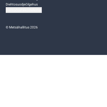
Diehtosuodječilgehus
Diehtočoahkkostellemat
©
Metsähallitus 2026