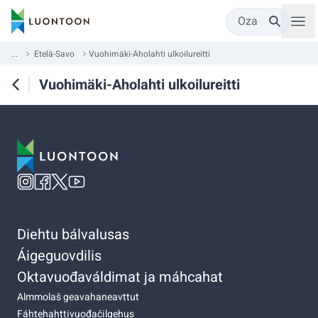
Oza
...
Etelä-Savo
Vuohimäki-Aholahti ulkoilureitti
Vuohimäki-Aholahti ulkoilureitti
Diehtu bálvalusas
Áigeguovdilis
Oktavuođaváldimat ja máhcahat
Almmolaš geavahaneavttut
Fáhtehahttivuođačilgehus