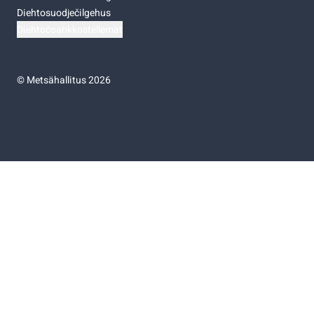
Diehtosuodječilgehus
Diehtočoahkkostellemat
©
Metsähallitus 2026