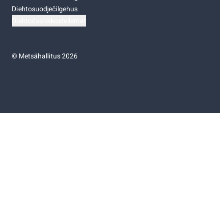
Diehtosuodječilgehus
Diehtočoahkkostellemat
©
Metsähallitus 2026