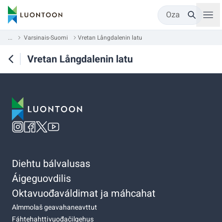
Oza
...
Varsinais-Suomi
Vretan Långdalenin latu
Vretan Långdalenin latu
Diehtu bálvalusas
Áigeguovdilis
Oktavuođaváldimat ja máhcahat
Almmolaš geavahaneavttut
Fáhtehahttivuođačilgehus