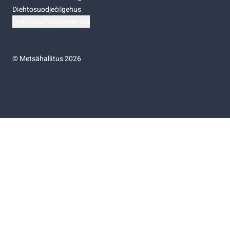
Diehtosuodječilgehus
Diehtočoahkkostellemat
©
Metsähallitus 2026