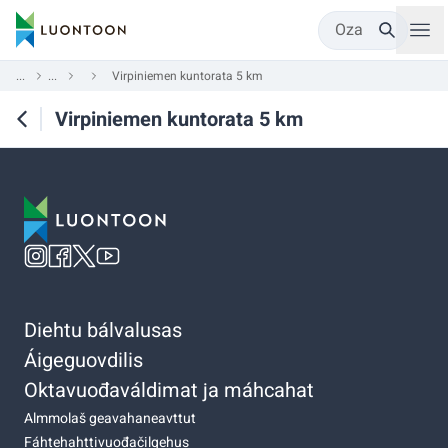
Oza
...
...
Virpiniemen kuntorata 5 km
Virpiniemen kuntorata 5 km
Diehtu bálvalusas
Áigeguovdilis
Oktavuođaváldimat ja máhcahat
Almmolaš geavahaneavttut
Fáhtehahttivuođačilgehus