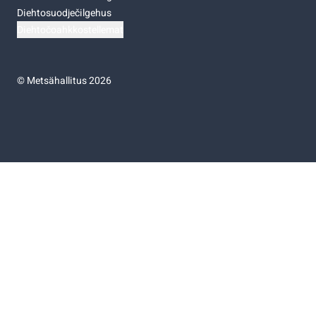
Diehtosuodječilgehus
Diehtočoahkkostellemat
©
Metsähallitus 2026