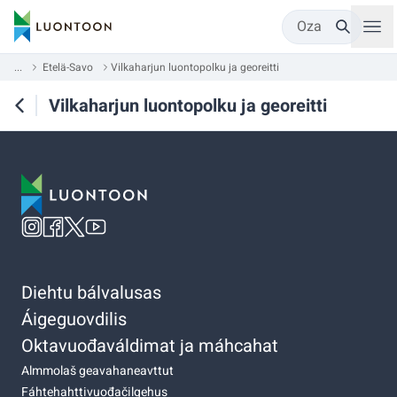
Oza
...
Etelä-Savo
Vilkaharjun luontopolku ja georeitti
Vilkaharjun luontopolku ja georeitti
Diehtu bálvalusas
Áigeguovdilis
Oktavuođaváldimat ja máhcahat
Almmolaš geavahaneavttut
Fáhtehahttivuođačilgehus