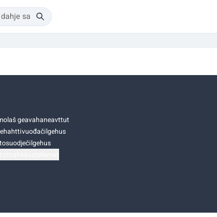
olaš geavahaneavttut
ehahttivuođačilgehus
tosuodječilgehus
točoahkkostellemat