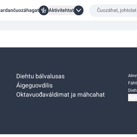
ardančuozáhagat
Aktivitehtat
Diehtu bálvalusas
Almm
Fáht
Áigeguovdilis
Dieh
Oktavuođaváldimat ja máhcahat
Dieh