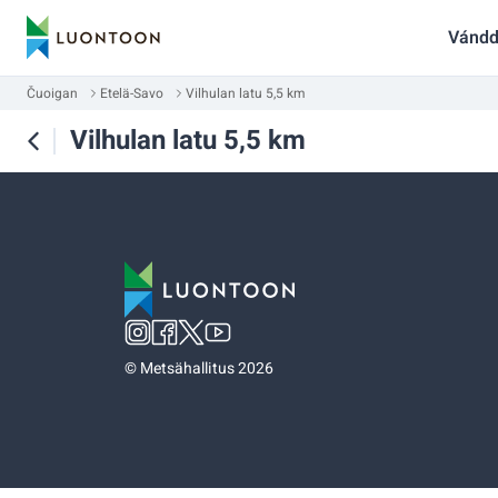
Vándd
Čuoigan
Etelä-Savo
Vilhulan latu 5,5 km
Vilhulan latu 5,5 km
©
Metsähallitus 2026